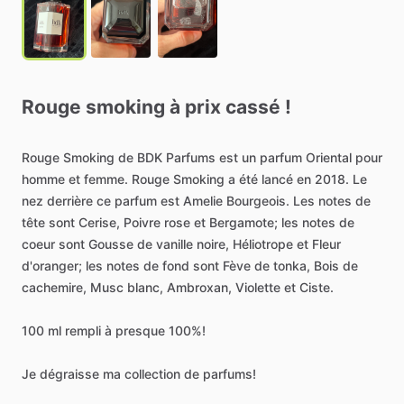
Rouge
smoking
à
prix
cassé
!
Rouge
Smoking
de
BDK
Parfums
est
un
parfum
Oriental
pour
homme
et
femme.
Rouge
Smoking
a
été
lancé
en
2018.
Le
nez
derrière
ce
parfum
est
Amelie
Bourgeois.
Les
notes
de
tête
sont
Cerise,
Poivre
rose
et
Bergamote;
les
notes
de
coeur
sont
Gousse
de
vanille
noire,
Héliotrope
et
Fleur
d'oranger;
les
notes
de
fond
sont
Fève
de
tonka,
Bois
de
cachemire,
Musc
blanc,
Ambroxan,
Violette
et
Ciste.
100
ml
rempli
à
presque
100%!
Je
dégraisse
ma
collection
de
parfums!