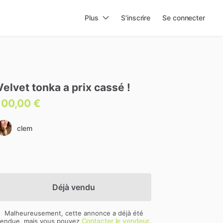
Plus
S'inscrire
Se connecter
Velvet
tonka
a
prix
cassé
!
100,00 €
clem
Déjà vendu
Malheureusement, cette annonce a déjà été
Contacter le vendeur
endue, mais vous pouvez
.