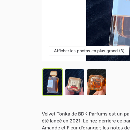
Afficher les photos en plus grand (3)
Velvet
Tonka
de
BDK
Parfums
est
un
pa
été
lancé
en
2021.
Le
nez
derrière
ce
pa
Amande
et
Fleur
d'oranger;
les
notes
de