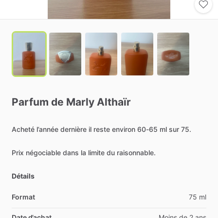
Parfum
de
Marly
Althaïr
Acheté
l’année
dernière
il
reste
environ
60-65
ml
sur
75.
Prix
négociable
dans
la
limite
du
raisonnable.
Détails
Format
75 ml
Date d’achat
Moins de 2 ans