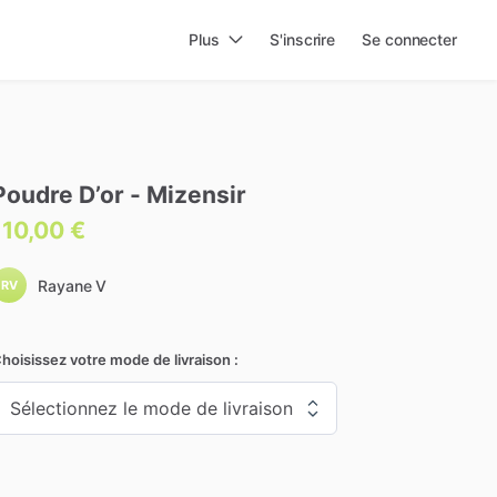
Plus
S'inscrire
Se connecter
Poudre
D’or
-
Mizensir
110,00 €
Rayane V
RV
hoisissez votre mode de livraison :