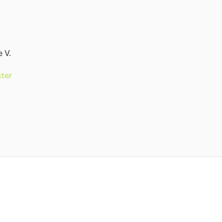
e V.
ter