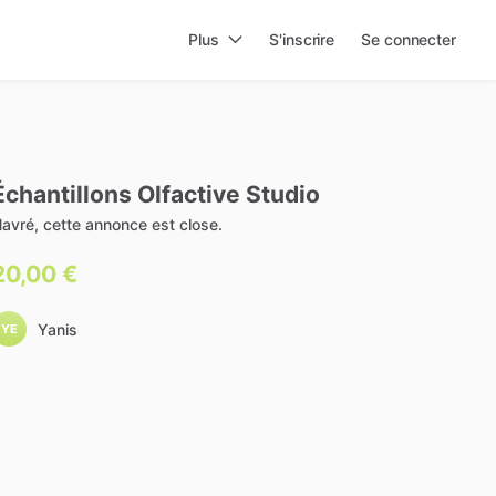
Plus
S'inscrire
Se connecter
Échantillons
Olfactive
Studio
avré, cette annonce est close.
20,00 €
Yanis
YE