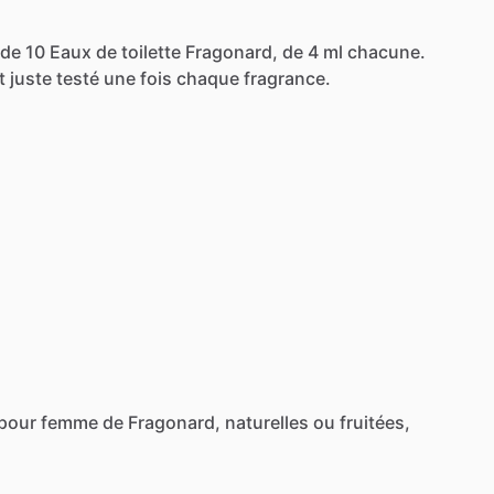
de
10
Eaux
de
toilette
Fragonard,
de
4
ml
chacune.
t
juste
testé
une
fois
chaque
fragrance.
pour
femme
de
Fragonard,
naturelles
ou
fruitées,