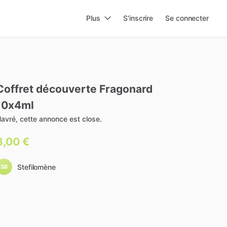
Plus
S'inscrire
Se connecter
Coffret
découverte
Fragonard
10x4ml
avré, cette annonce est close.
8,00 €
Stefilomène
SB