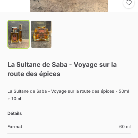
La
Sultane
de
Saba
-
Voyage
sur
la
route
des
épices
La
Sultane
de
Saba
-
Voyage
sur
la
route
des
épices
-
50ml
+
10ml
Détails
Format
60 ml