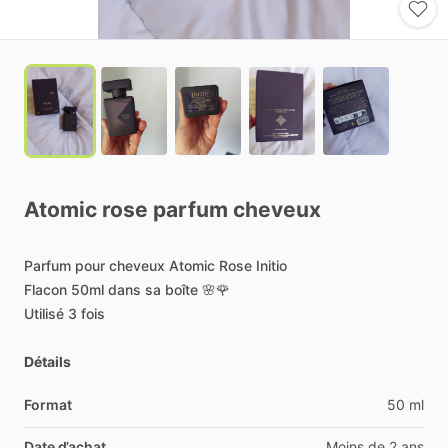
Atomic
rose
parfum
cheveux
Parfum
pour
cheveux
Atomic
Rose
Initio
Flacon
50ml
dans
sa
boîte
🌸🌹
Utilisé
3
fois
Détails
Format
50 ml
Date d’achat
Moins de 2 ans