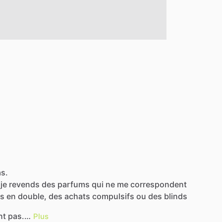
as.
je
revends
des
parfums
qui
ne
me
correspondent
us
en
double,
des
achats
compulsifs
ou
des
blinds
nt
pas.…
Plus