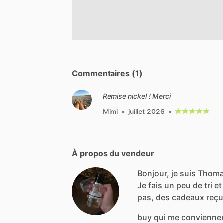
Commentaires (1)
Remise nickel ! Merci
Mimi
•
juillet 2026
•
À propos du vendeur
Bonjour, je suis Thom
Je
fais
un
peu
de
tri
et
pas,
des
cadeaux
reç
buy
qui
me
convienne