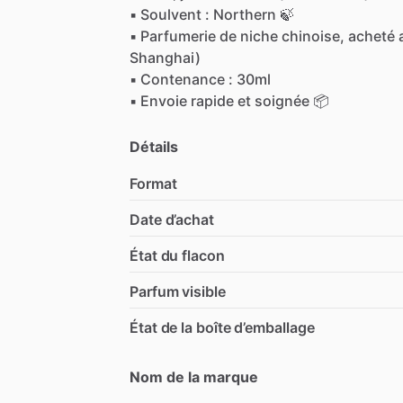
▪︎
Soulvent
:
Northern
🍃
▪︎
Parfumerie
de
niche
chinoise,
acheté
Shanghai)
▪︎
Contenance
:
30ml
▪︎
Envoie
rapide
et
soignée
📦
Détails
Format
Date d’achat
État du flacon
Parfum visible
État de la boîte d’emballage
Nom de la marque