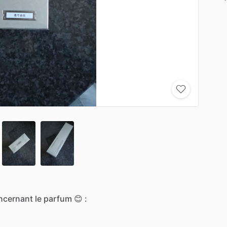
ncernant
le
parfum
😊
: