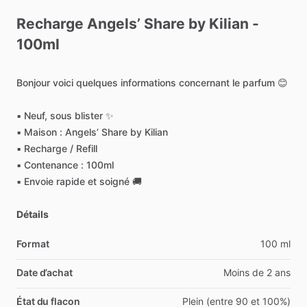
Recharge
Angels’
Share
by
Kilian
-
100ml
Bonjour
voici
quelques
informations
concernant
le
parfum
😊
▪︎
Neuf,
sous
blister
✨️
▪︎
Maison
:
Angels’
Share
by
Kilian
▪︎
Recharge
​/​
Refill
▪︎
Contenance
:
100ml
▪︎
Envoie
rapide
et
soigné
🚚
Détails
Format
100 ml
Date d’achat
Moins de 2 ans
État du flacon
Plein (entre 90 et 100%)