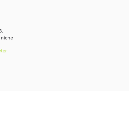
B.
niche
ter