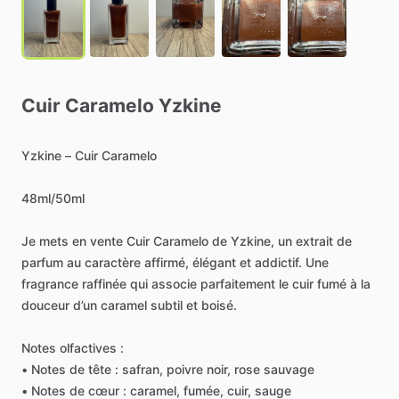
Cuir
Caramelo
Yzkine
Yzkine
–
Cuir
Caramelo
48ml
​/​
50ml
Je
mets
en
vente
Cuir
Caramelo
de
Yzkine,
un
extrait
de
parfum
au
caractère
affirmé,
élégant
et
addictif.
Une
fragrance
raffinée
qui
associe
parfaitement
le
cuir
fumé
à
la
douceur
d’un
caramel
subtil
et
boisé.
Notes
olfactives
:
•
Notes
de
tête
:
safran,
poivre
noir,
rose
sauvage
•
Notes
de
cœur
:
caramel,
fumée,
cuir,
sauge