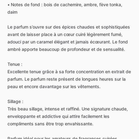
•
Notes
de
fond
:
bois
de
cachemire,
ambre,
fève
tonka,
daim
Le
parfum
s’ouvre
sur
des
épices
chaudes
et
sophistiquées
avant
de
laisser
place
à
un
cœur
cuiré
légèrement
fumé,
adouci
par
un
caramel
élégant
et
jamais
écœurant.
Le
fond
ambré
apporte
beaucoup
de
profondeur
et
de
sensualité.
Tenue
:
Excellente
tenue
grâce
à
sa
forte
concentration
en
extrait
de
parfum.
Le
parfum
reste
présent
de
longues
heures
sur
la
peau
et
encore
davantage
sur
les
vêtements.
Sillage
:
Très
beau
sillage,
intense
et
raffiné.
Une
signature
chaude,
enveloppante
et
addictive
qui
attire
facilement
les
compliments
sans
être
trop
envahissante.
Parfum
idéal
pour
les
amateurs
de
fragrances
cuirées,