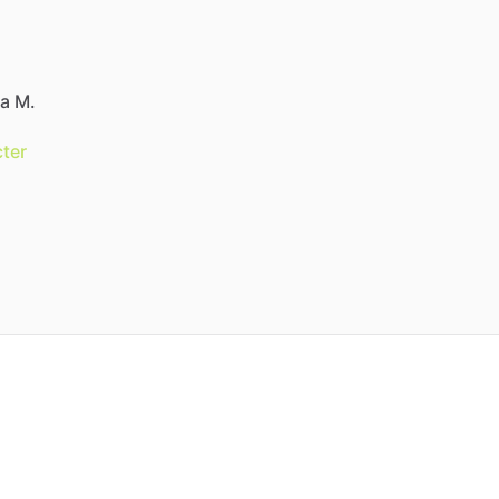
ia M.
ter