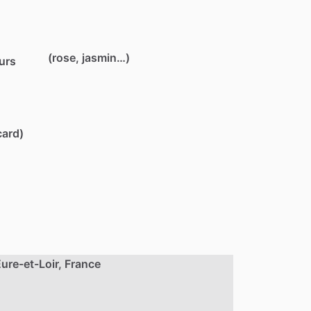
(rose, jasmin…)
eurs
card)