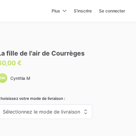
Plus
S'inscrire
Se connecter
La
fille
de
l'air
de
Courrèges
60,00 €
Cynthia M
CM
hoisissez votre mode de livraison :