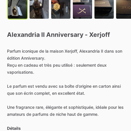
Alexandria
II
Anniversary
-
Xerjoff
Parfum
iconique
de
la
maison
Xerjoff,
Alexandria
II
dans
son
édition
Anniversary.
Reçu
en
cadeau
et
très
peu
utilisé
:
seulement
deux
vaporisations.
Le
parfum
est
vendu
avec
sa
boîte
d’origine
en
carton
ainsi
que
son
écrin
complet,
en
excellent
état.
Une
fragrance
rare,
élégante
et
sophistiquée,
idéale
pour
les
amateurs
de
parfums
de
niche
haut
de
gamme.
Détails