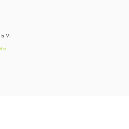
ois M.
ter