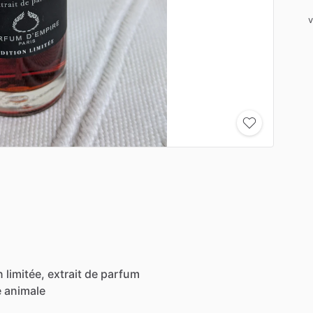
v
n
limitée,
extrait
de
parfum
e
animale