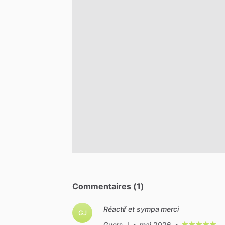
Commentaires (1)
Réactif et sympa merci
GJ
Guers J
•
mai 2026
•