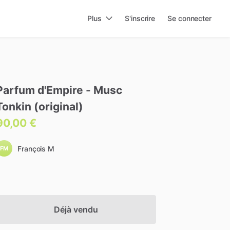
Plus
S'inscrire
Se connecter
Parfum
d'Empire
-
Musc
Tonkin
(original)
90,00 €
François M
FM
Déjà vendu