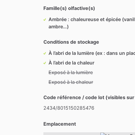
Famille(s) olfactive(s)
Ambrée : chaleureuse et épicée (vanil
ambre…)
Conditions de stockage
À l’abri de la lumière (ex : dans un pla
À l’abri de la chaleur
Exposé à la lumière
Exposé à la chaleur
Code référence / code lot (visibles sur
2434
​/​
8015150285476
Emplacement