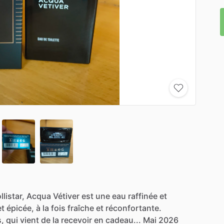
llistar,
Acqua
Vétiver
est
une
eau
raffinée
et
et
épicée,
à
la
fois
fraîche
et
réconfortante.
s,
qui
vient
de
la
recevoir
en
cadeau...
Mai
2026