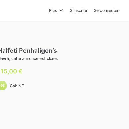
Plus
S'inscrire
Se connecter
Halfeti
Penhaligon’s
avré, cette annonce est close.
115,00 €
Gabin E
GE