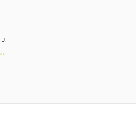
 U.
ter