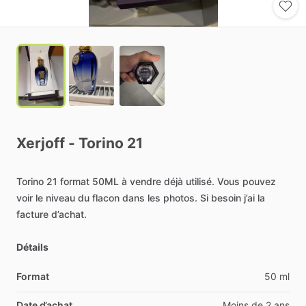
Xerjoff
-
Torino
21
Torino
21
format
50ML
à
vendre
déjà
utilisé.
Vous
pouvez
voir
le
niveau
du
flacon
dans
les
photos.
Si
besoin
j’ai
la
facture
d’achat.
Détails
Format
50 ml
Date d’achat
Moins de 2 ans