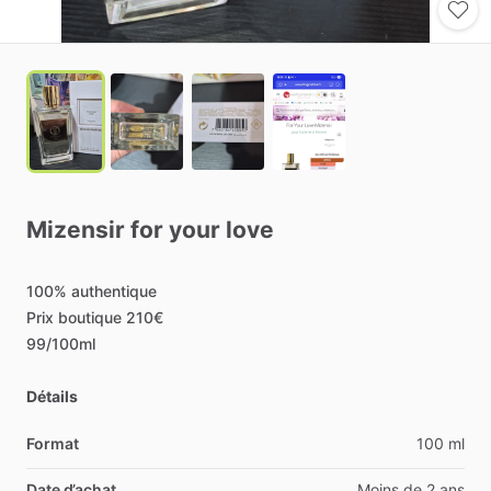
Mizensir
for
your
love
100%
authentique
Prix
boutique
210€
99
​/​
100ml
Détails
Format
100 ml
Date d’achat
Moins de 2 ans