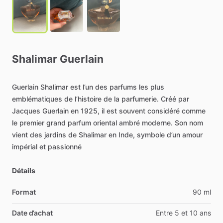
Shalimar
Guerlain
Guerlain
Shalimar
est
l’un
des
parfums
les
plus
emblématiques
de
l’histoire
de
la
parfumerie.
Créé
par
Jacques
Guerlain
en
1925,
il
est
souvent
considéré
comme
le
premier
grand
parfum
oriental
ambré
moderne.
Son
nom
vient
des
jardins
de
Shalimar
en
Inde,
symbole
d’un
amour
impérial
et
passionné
Détails
Format
90 ml
Date d’achat
Entre 5 et 10 ans