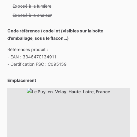
Exposé à la lumière
Exposé à la chaleur
Code référence / code lot (visibles sur la boîte
d’emballage, sous le flacon…)
Références
produit
:
-
EAN
:
3346470134911
-
Certification
FSC
:
C095159
Emplacement