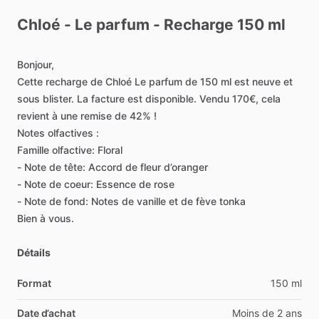
Chloé
-
Le
parfum
-
Recharge
150
ml
Bonjour,
Cette
recharge
de
Chloé
Le
parfum
de
150
ml
est
neuve
et
sous
blister.
La
facture
est
disponible.
Vendu
170€,
cela
revient
à
une
remise
de
42%
!
Notes
olfactives
:
Famille
olfactive:
Floral
-
Note
de
tête:
Accord
de
fleur
d’oranger
-
Note
de
coeur:
Essence
de
rose
-
Note
de
fond:
Notes
de
vanille
et
de
fève
tonka
Bien
à
vous.
Détails
Format
150 ml
Date d’achat
Moins de 2 ans