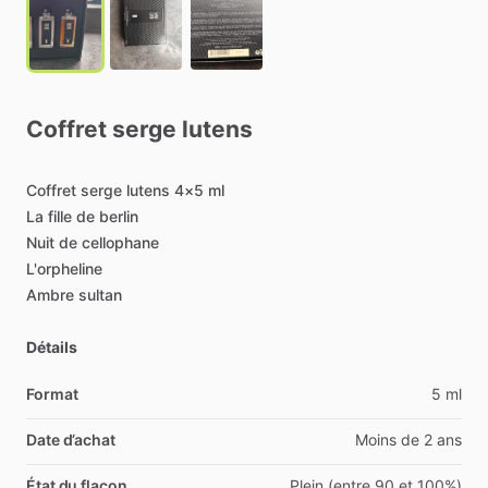
Coffret
serge
lutens
Coffret
serge
lutens
4×5
ml
La
fille
de
berlin
Nuit
de
cellophane
L'orpheline
Ambre
sultan
Détails
Format
5 ml
Date d’achat
Moins de 2 ans
État du flacon
Plein (entre 90 et 100%)