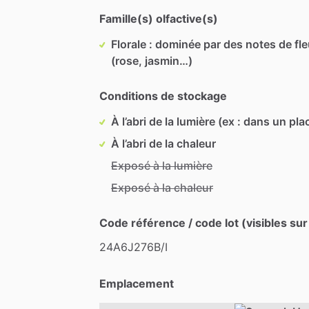
Famille(s) olfactive(s)
Florale : dominée par des notes de fl
(rose, jasmin…)
Conditions de stockage
À l’abri de la lumière (ex : dans un pla
À l’abri de la chaleur
Exposé à la lumière
Exposé à la chaleur
Code référence / code lot (visibles sur
24A6J276B
​/​
I
Emplacement