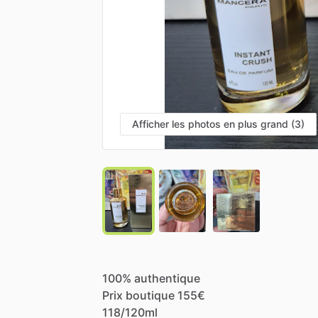
Afficher les photos en plus grand (3)
100%
authentique
Prix
boutique
155€
118
​/​
120ml