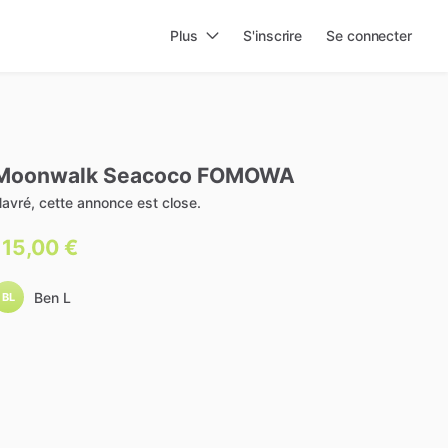
Plus
S'inscrire
Se connecter
Moonwalk
Seacoco
FOMOWA
avré, cette annonce est close.
115,00 €
Ben L
BL