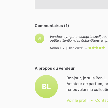
Commentaires (1)
Vendeur sympa et compréhensif, réac
AI
petite attention des échantillons e
Adlan I
•
juillet 2026
•
À propos du vendeur
Bonjour, je suis Ben L.
Amateur
de
parfum,
p
BL
renouveler
ma
collect
Voir le profil
•
Contac