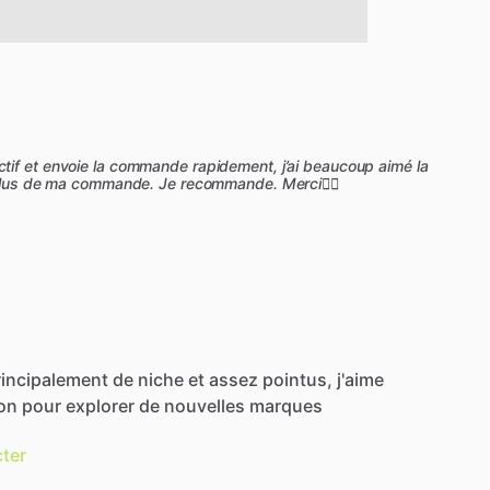
tif et envoie la commande rapidement, j’ai beaucoup aimé la
n plus de ma commande. Je recommande. Merci👌🏽
rincipalement
de
niche
et
assez
pointus,
j'aime
ion
pour
explorer
de
nouvelles
marques
ter