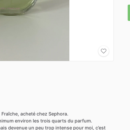
u
Fraîche,
acheté
chez
Sephora.
nimum
environ
les
trois
quarts
du
parfum.
ais
devenue
un
peu
trop
intense
pour
moi,
c’est