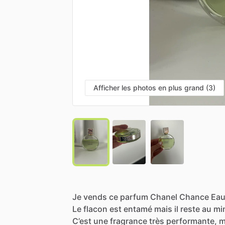
Afficher les photos en plus grand (3)
Je
vends
ce
parfum
Chanel
Chance
Ea
Le
flacon
est
entamé
mais
il
reste
au
mi
C’est
une
fragrance
très
performante,
m