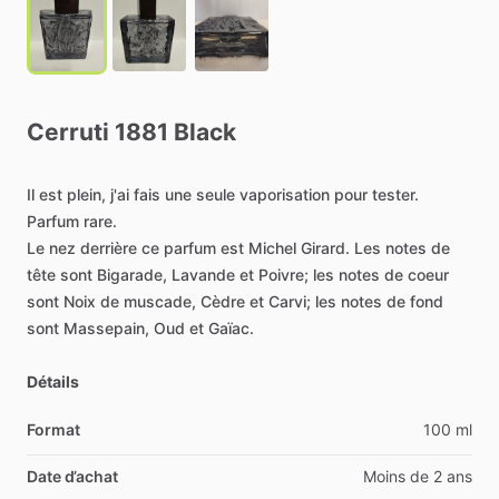
Cerruti
1881
Black
Il
est
plein,
j'ai
fais
une
seule
vaporisation
pour
tester.
Parfum
rare.
Le
nez
derrière
ce
parfum
est
Michel
Girard.
Les
notes
de
tête
sont
Bigarade,
Lavande
et
Poivre;
les
notes
de
coeur
sont
Noix
de
muscade,
Cèdre
et
Carvi;
les
notes
de
fond
sont
Massepain,
Oud
et
Gaïac.
Détails
Format
100 ml
Date d’achat
Moins de 2 ans