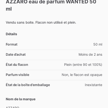
AZZARO
eau
de
parfum
WANTED
50
ml
Vendu
sans
boite.
Flacon
non
utilisé
et
plein.
Détails
Format
50 ml
Date d’achat
Moins de 2 ans
État du flacon
Plein (entre 90 et 100%)
Parfum visible
Non, le flacon est opaque
État de la boîte d’emballage
Inexistante
Nom de la marque
AZZARO