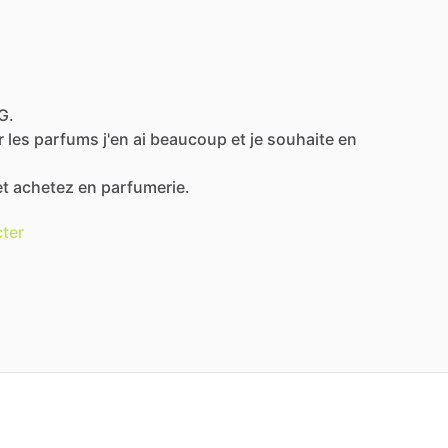
G.
r
les
parfums
j'en
ai
beaucoup
et
je
souhaite
en
et
achetez
en
parfumerie.
ter