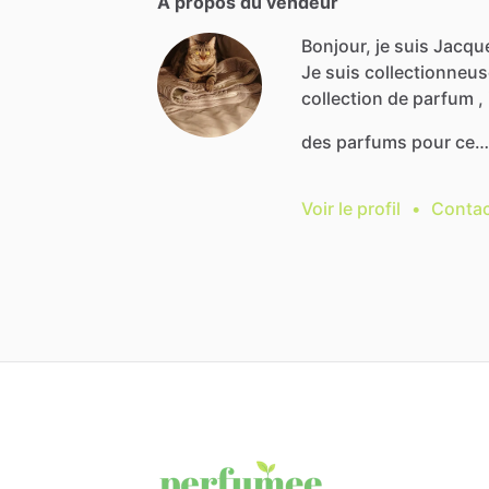
À propos du vendeur
Bonjour, je suis Jacque
Je
suis
collectionneus
collection
de
parfum
,
des
parfums
pour
ce…
Voir le profil
•
Contac