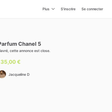
Plus
S'inscrire
Se connecter
Parfum
Chanel
5
avré, cette annonce est close.
135,00 €
Jacqueline D