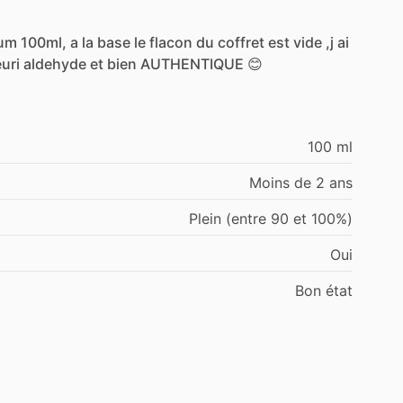
fum
100ml,
a
la
base
le
flacon
du
coffret
est
vide
,j
ai
euri
aldehyde
et
bien
AUTHENTIQUE
😊
100 ml
Moins de 2 ans
Plein (entre 90 et 100%)
Oui
Bon état