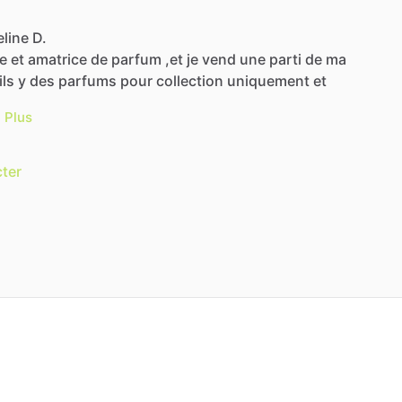
line D.
e
et
amatrice
de
parfum
,et
je
vend
une
parti
de
ma
ils
y
des
parfums
pour
collection
uniquement
et
Plus
ter