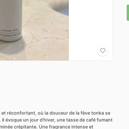
t
et
réconfortant,
où
la
douceur
de
la
fève
tonka
se
.
Il
évoque
un
jour
d’hiver,
une
tasse
de
café
fumant
minée
crépitante.
Une
fragrance
intense
et