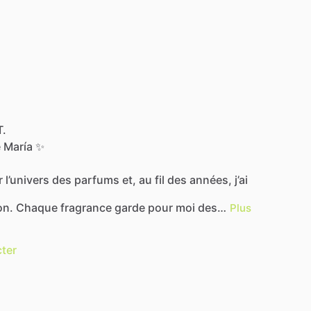
T.
e
María
✨
r
l’univers
des
parfums
et,
au
fil
des
années,
j’ai
on.
Chaque
fragrance
garde
pour
moi
des…
Plus
ter