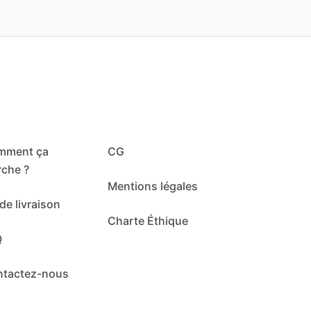
mment ça
CG
che ?
Mentions légales
de livraison
Charte Éthique
Q
ntactez-nous