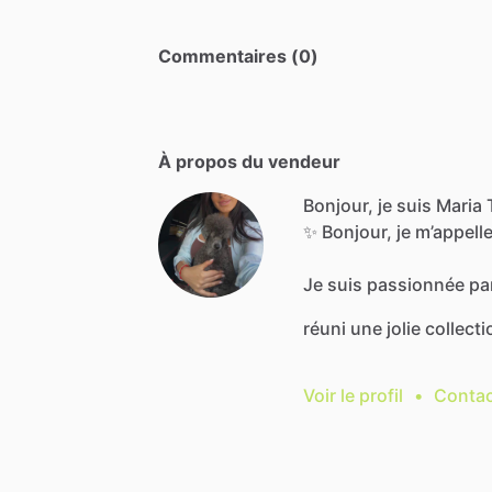
Commentaires (0)
À propos du vendeur
Bonjour, je suis Maria 
✨
Bonjour,
je
m’appell
Je
suis
passionnée
pa
réuni
une
jolie
collecti
Voir le profil
•
Contac