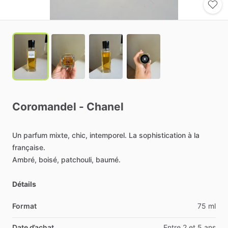
Coromandel
-
Chanel
Un
parfum
mixte,
chic,
intemporel.
La
sophistication
à
la
française.
Ambré,
boisé,
patchouli,
baumé.
Détails
Format
75 ml
Date d’achat
Entre 2 et 5 ans