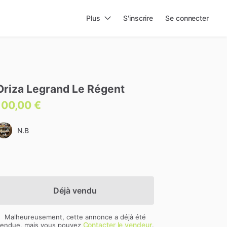
Plus
S'inscrire
Se connecter
Oriza
Legrand
Le
Régent
100,00 €
N.B
Déjà vendu
Malheureusement, cette annonce a déjà été
Contacter le vendeur
endue, mais vous pouvez
.