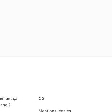
mment ça
CG
che ?
Mentions légales