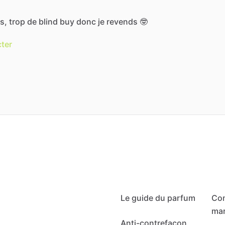
s,
trop
de
blind
buy
donc
je
revends
🤓
ter
Le guide du parfum
Co
mar
Anti-contrefaçon