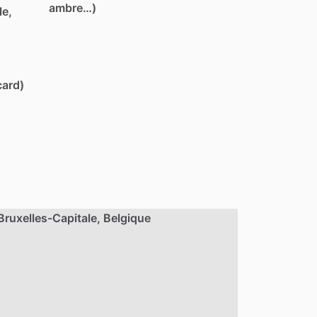
ambre…)
le,
card)